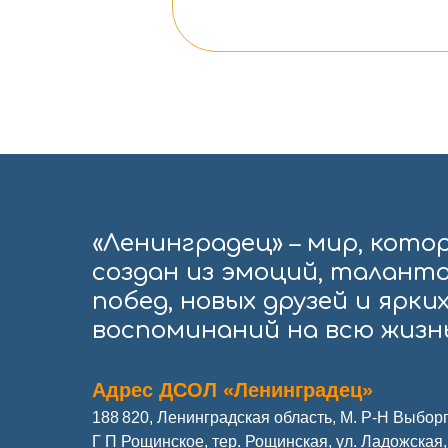
«Ленинградец» – мир, кото
создан из эмоций, таланто
побед, новых друзей и ярки
воспоминаний на всю жизнь
Адрес ДСОЛ «Ленинградец»
188 820, Ленинградская область, М. Р-Н Выборг
Г П Рощинское, тер. Рощинская, ул. Ладожская, 