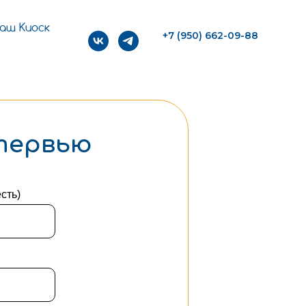
аш Киоск
+7 (950) 662-09-88
нтервью
сть)