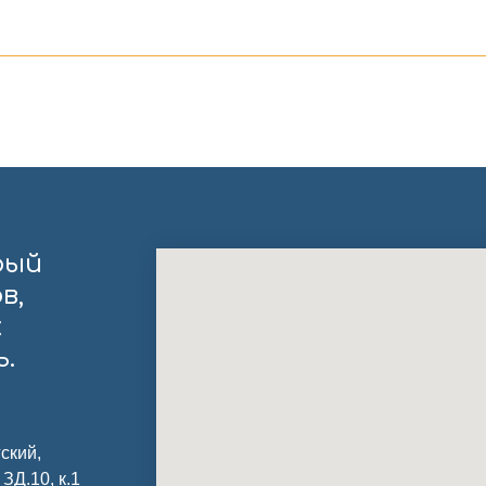
рый
в,
х
.
ский,
ЗД.10, к.1